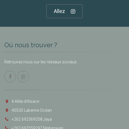
Allez
Où nous trouver ?
Retrouvez nous sur les réseaux sociaux.
4 Allée d’Alsace
40530 Labenne Océan
+262 692369208 Jaya
+262 692559297 Maheswari