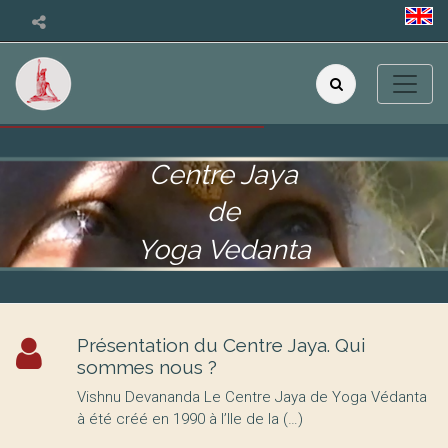
Centre Jaya
de
Yoga Vedanta
Présentation du Centre Jaya. Qui
sommes nous ?
Vishnu Devananda Le Centre Jaya de Yoga Védanta
à été créé en 1990 à l’Ile de la (…)