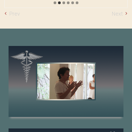
Prev
Next
Jaya Yogācārya
Māheśvarī Yogācārya