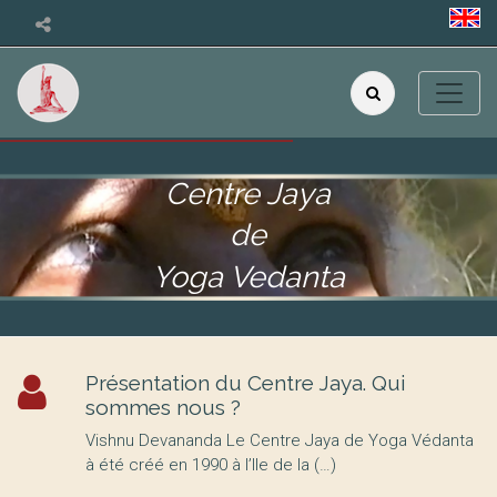
Centre Jaya
de
Yoga Vedanta
Présentation du Centre Jaya. Qui
sommes nous ?
Vishnu Devananda Le Centre Jaya de Yoga Védanta
à été créé en 1990 à l’Ile de la (…)