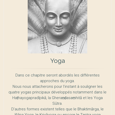
Yoga
Dans ce chapitre seront abordés les différentes
approches du yoga.
Nous nous attacherons pour l’instant à souligner les
quatre yogas principaux développés notamment dans le
Haṭhayogapradīpikā, la Gheraṇḍasaṃhitā et les Yoga
Sūtra.
D’autres formes existent telles que le Bhaktimārga, le
Jñāna Yoga, le Kriyāyoga ou encore le Tantra yoga.