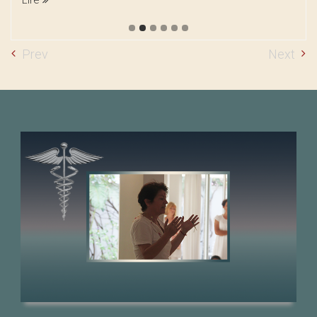
Lire
Prev
Next
Jaya Yogācārya