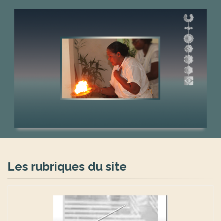
Māheśvarī Yogācārya
Les rubriques du site