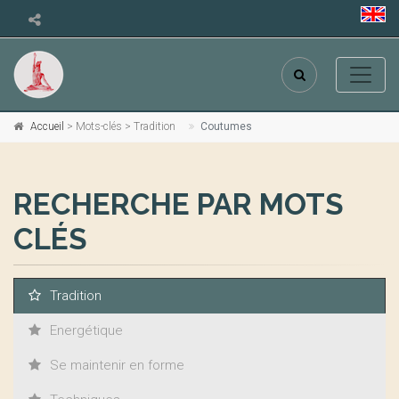
Accueil
> Mots-clés > Tradition
Coutumes
RECHERCHE PAR MOTS
CLÉS
Tradition
Energétique
Se maintenir en forme