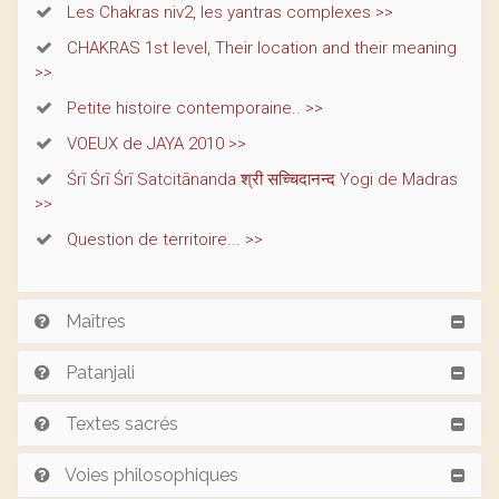
Les Chakras niv2, les yantras complexes >>
CHAKRAS 1st level, Their location and their meaning
>>
Petite histoire contemporaine.. >>
VOEUX de JAYA 2010 >>
Śrī Śrī Śrī Satcitānanda श्री सच्चिदानन्द Yogi de Madras
>>
Question de territoire... >>
Maîtres
Patanjali
Textes sacrés
Voies philosophiques