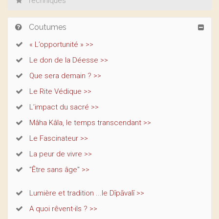
Techniques
Coutumes
« L’opportunité » >>
Le don de la Déesse >>
Que sera demain ? >>
Le Rite Védique >>
L’impact du sacré >>
Mâha Kâla, le temps transcendant >>
Le Fascinateur >>
La peur de vivre >>
"Être sans âge" >>
Lumière et tradition ...le Dīpāvalī >>
A quoi rêvent-ils ? >>