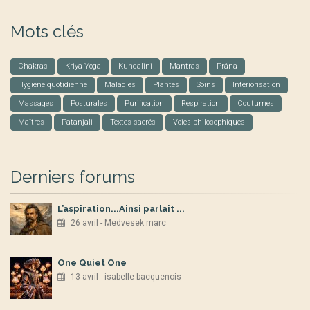
Mots clés
Chakras
Kriya Yoga
Kundalini
Mantras
Prâna
Hygiène quotidienne
Maladies
Plantes
Soins
Interiorisation
Massages
Posturales
Purification
Respiration
Coutumes
Maîtres
Patanjali
Textes sacrés
Voies philosophiques
Derniers forums
L’aspiration...Ainsi parlait ...
26 avril - Medvesek marc
One Quiet One
13 avril - isabelle bacquenois