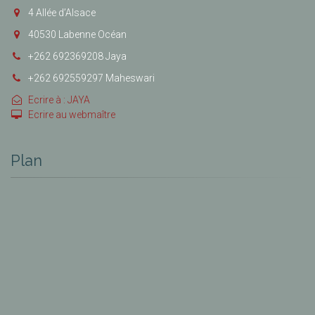
4 Allée d’Alsace
40530 Labenne Océan
+262 692369208 Jaya
+262 692559297 Maheswari
Ecrire à : JAYA
Ecrire au webmaître
Plan