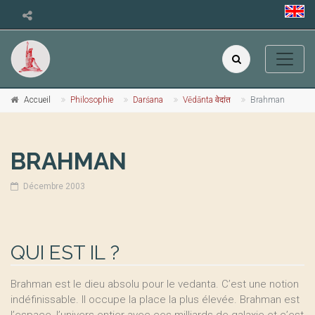
Accueil
Philosophie
Darśana
Vēdānta वेदांत
Brahman
BRAHMAN
Décembre 2003
QUI EST IL ?
Brahman est le dieu absolu pour le vedanta. C’est une notion
indéfinissable. Il occupe la place la plus élevée. Brahman est