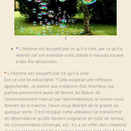
3
*
L’Homme est assujetti par ce qu’il a créé, par ce qu’il a
inventé car son invention a été utilisée à mauvais escient,
à des fins détournées.
*
L’Homme est assujetti par ce qu’il a créé :
Est-ce une loi inéluctable ? Cela exigerait une réflexion
approfondie. Je pense aux créations d’un inventeur, qui
parfois permettent aussi de libérer, tel libérer de
l’asservissement manuel par l’automatisation, la voiture nous
libérant de la marche, l’avion nous libérant de la gravité en
quelque sorte. C’est lorsque cette utilisation se transforme
en dépendance qu’elle devient exigeante en coût de temps,
de consommation d’énergie, etc. Il y a, en effet des créations