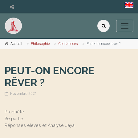
Accueil
Philosophie
Conférences
Peut-on encore rêver ?
PEUT-ON ENCORE
RÊVER ?
Novembre 2021
Prophète
3e partie
Réponses élèves et Analyse Jaya