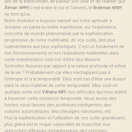
afin de la transcender, de passer son voile et de réaliser que
Ātman
आत्मन् c’est-à-dire le soi et l’univers, le
Brahman
ब्रह्मन्
ne font qu’un.
Notre évolution a toujours reposé sur notre aptitude à
dompter en partie la réalité manifestée, sur l’expérience
concrète de monde phénoménal, par la sophistication
progressive de notre matérialité, de nos outils, des plus
rudimentaires aux plus sophistiqués. C’est un fondement de
nos fonctionnements et nos réalisations matérielles dans
cette manifestation sont loin d’être des illusions.
Sont-elles illusoires par rapport à la nature profonde et infinie
de la vie ? Probablement car elles n’échappent pas à
l’entropie et à la temporalité. Elles sont loin d’être une illusion
dans le vécu matériel de cette temporalité. Elles sont en
quelque sorte nos
Vāhana
वाहन, nos véhicules qui nous aident
à traverser cette existence temporelle. Nous avons des
fusées, nous faisons des prothèses intelligentes, des
voitures automatiques, des chirurgies robotisées, etc.
Plus la sophistication et l’utilisation de ces outils grandissent,
plus grand est le risque cependant de boycotter nos
approches réflexives métaphysiques des principes