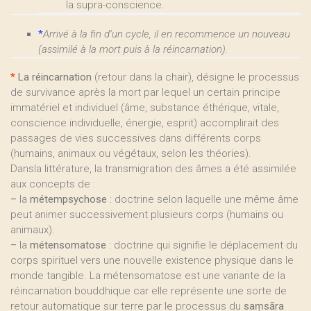
la supra-conscience.
*
Arrivé à la fin d’un cycle, il en recommence un nouveau
(assimilé à la mort puis à la réincarnation).
*
La réincarnation
(retour dans la chair), désigne le processus
de survivance après la mort par lequel un certain principe
immatériel et individuel (âme, substance éthérique, vitale,
conscience individuelle, énergie, esprit) accomplirait des
passages de vies successives dans différents corps
(humains, animaux ou végétaux, selon les théories).
Dansla littérature, la transmigration des âmes a été assimilée
aux concepts de :
–
la
métempsychose
: doctrine selon laquelle une même âme
peut animer successivement plusieurs corps (humains ou
animaux).
–
la
métensomatose
: doctrine qui signifie le déplacement du
corps spirituel vers une nouvelle existence physique dans le
monde tangible. La métensomatose est une variante de la
réincarnation bouddhique car elle représente une sorte de
retour automatique sur terre par le processus du
saṃsāra