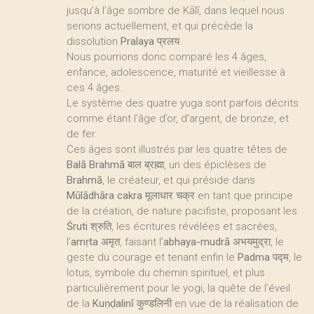
jusqu’à l’âge sombre de Kālī, dans lequel nous
serions actuellement, et qui précède la
dissolution
Pralaya
प्रलय.
Nous pourrions donc comparé les 4 âges,
enfance, adolescence, maturité et vieillesse à
ces 4 âges.
Le système des quatre yuga sont parfois décrits
comme étant l’âge d’or, d’argent, de bronze, et
de fer.
Ces âges sont illustrés par les quatre têtes de
Balā Brahmā
बाल ब्रह्मा, un des épiclèses de
Brahmā
, le créateur, et qui préside dans
Mūlādhāra cakra
मूलाधार चक्र en tant que principe
de la création, de nature pacifiste, proposant les
Śruti
श्रुति, les écritures révélées et sacrées,
l’
amṛta
अमृत, faisant l’
abhaya-mudrā
अभयमुद्रा, le
geste du courage et tenant enfin le
Padma
पद्म, le
lotus, symbole du chemin spirituel, et plus
particulièrement pour le yogi, la quête de l’éveil
de la
Kuṇḍalinī
कुण्डलिनी en vue de la réalisation de