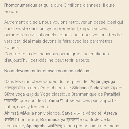
l’homonuméricus
et qui a duré 3 millions d’années. Il dure
encore.
Autrement dit, soit, nous voulons retrouver un passé idéal qui
aurait existé dans un cycle précédent, dépourvu des
paramètres civilisationnels actuels, soit nous voulons tendre
vers cet idéal mais devons le faire avec les paramètres
actuels.
Compte tenu des nouveaux paradigmes scientifiques
d’aujourd’hui, cet idéal ne peut tenir la route.
Nous devons muter et avec nous nos idéaux.
Dans les cinq observances du 1er pilier de l’
Aṣṭāṅgayoga
अष्टाङ्गयोग du deuxième chapitre le
Sādhana Pada
साधन पद des
Sūtra yoga
सूत्र du Yoga classique Brahmanique de
Patañjali
पतञ्जलि, que sont les 5
Yama
य, observances par rapport à
autrui, nous y trouvons :
Ahiṃsā
अहिंसा la non-violence,
Satya
सत्य la véracité,
Asteya
अस्तेय l’ honnêteté,
Brahmacarya
ब्रह्मचर्यle contrôle de la
sensualité,
Aparigraha
अपरिग्रह la non-possession des biens