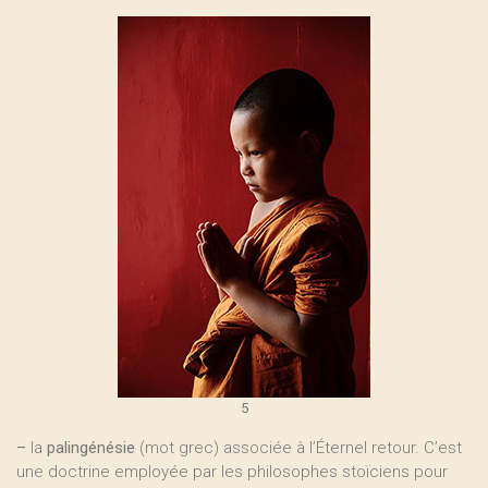
5
–
la
palingénésie
(mot grec) associée à l’Éternel retour. C’est
une doctrine employée par les philosophes stoïciens pour