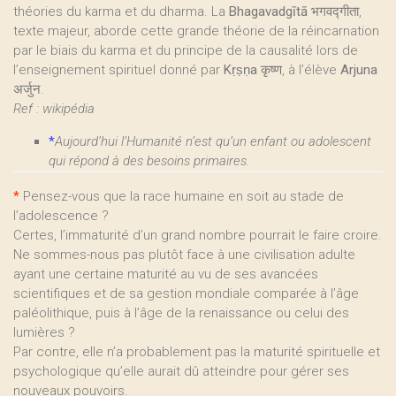
théories du karma et du dharma. La
Bhagavadgītā
भगवद्गीता,
texte majeur, aborde cette grande théorie de la réincarnation
par le biais du karma et du principe de la causalité lors de
l’enseignement spirituel donné par
Kṛṣṇa
कृष्ण, à l’élève
Arjuna
अर्जुन.
Ref : wikipédia
*
Aujourd’hui l’Humanité n’est qu’un enfant ou adolescent
qui répond à des besoins primaires.
*
Pensez-vous que la race humaine en soit au stade de
l’adolescence ?
Certes, l’immaturité d’un grand nombre pourrait le faire croire.
Ne sommes-nous pas plutôt face à une civilisation adulte
ayant une certaine maturité au vu de ses avancées
scientifiques et de sa gestion mondiale comparée à l’âge
paléolithique, puis à l’âge de la renaissance ou celui des
lumières ?
Par contre, elle n’a probablement pas la maturité spirituelle et
psychologique qu’elle aurait dû atteindre pour gérer ses
nouveaux pouvoirs.