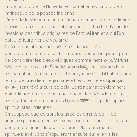
En ce qui concerne l’Inde, la réincarnation est un concept
intrinsèque de la pensée Indienne
L’idée de la réincarnation est issue de la préhistoire indienne
et existait au sein de l’Inde aborigène, c’est-à-dire d’avant les
invasions des tribus originaires de l’actuel Iran et à qui l’on
doit ultérieurement le védisme.
Ces notions aborigènes pénètrent la société des
conquérants. Lorsque les brahmanes cessèrent peu à peu
de considérer les dieux védiques comme
Indra
इन्द्र,
Váruṇa
वरुण, etc., au profit de
Śiva
शिव,
Viṣṇu
विष्णु, leur théorie de la
réincarnation s’amplifia et cette croyance s’établit alors dans
le monde dravidien. Le jaïnisme et les premières
Upaniṣad
उपनिषद् sont révélateurs de cela. La réincarnation dominera
épisodiquement la vie spirituelle selon les périodes mais
restera toujours en fond des
Darsan
दर्शन, des philosophies
spiritualistes indiennes.
On suppose que ce sont les ascètes errants de l’Inde
antique qui transmirent leur croyance en la réincarnation au
courant dominant du brahmanisme. Plusieurs maîtres
spirituels et érudits s’appuieront ensuite sur elle via les