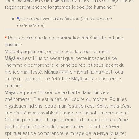
roue, les aéronefs de
L de Vinci
dont les fruits ont façonné et
façonneront encore longtemps la société humaine ?
*
pour mieux vivre dans l’illusion (consumérisme,
matérialisme).
*
Peut-on dire que la consommation matérialiste est une
illusion
?
Métaphysiquement, oui, elle peut la créer du moins.
Māyā
माया est l’illusion védantique, cette incapacité de
l’homme à comprendre le principe réel et sous-jacent du
monde manifesté.
Manas
मनस् le mental humain est l’outil
limité qui participe de l’effet de
Māyā
sur la conscience
humaine.
Māyā
perpétue l’illusion de la dualité dans l’univers
phénoménal. Elle est la nature illusoire du monde. Pour les
mystiques indiens, cette manifestation est réelle, mais c’est
une réalité insaisissable à l’image de l’absolu impermanent.
Chaque personne, chaque élément du monde n’est qu’une
goutte d’eau d’une réalité sans limites. Le but de l’éveil
spirituel est de comprendre le mirage de la Māyā (dualité)