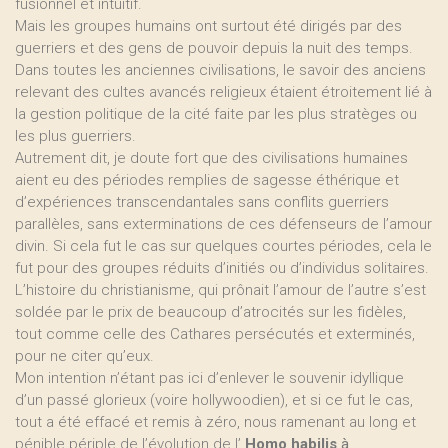
fusionnel et intuitif.
Mais les groupes humains ont surtout été dirigés par des
guerriers et des gens de pouvoir depuis la nuit des temps.
Dans toutes les anciennes civilisations, le savoir des anciens
relevant des cultes avancés religieux étaient étroitement lié à
la gestion politique de la cité faite par les plus stratèges ou
les plus guerriers.
Autrement dit, je doute fort que des civilisations humaines
aient eu des périodes remplies de sagesse éthérique et
d’expériences transcendantales sans conflits guerriers
parallèles, sans exterminations de ces défenseurs de l’amour
divin. Si cela fut le cas sur quelques courtes périodes, cela le
fut pour des groupes réduits d’initiés ou d’individus solitaires.
L’histoire du christianisme, qui prônait l’amour de l’autre s’est
soldée par le prix de beaucoup d’atrocités sur les fidèles,
tout comme celle des Cathares persécutés et exterminés,
pour ne citer qu’eux.
Mon intention n’étant pas ici d’enlever le souvenir idyllique
d’un passé glorieux (voire hollywoodien), et si ce fut le cas,
tout a été effacé et remis à zéro, nous ramenant au long et
pénible périple de l’évolution de l’
Homo habilis
à