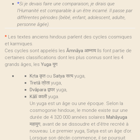
*
Si je devais faire une comparaison, je dirais que
l’Humanité est comparable à un être incarné. Il passe par
différentes périodes (bébé, enfant, adolescent, adulte,
personne âgée).
*
Les textes anciens hindous parlent des cycles cosmiques
et karmiques.
Ces cycles sont appelés les
Āmnāya
आम्नाय Ils font partie de
certaines classifications dont les plus connus sont les 4
grands âges, les
Yuga
युग
Kṛta
कृत ou
Satya
सत्य yuga,
Tretā
त्रेता yuga,
Dvāpara
द्वापर yuga,
Kālī
काली yuga.
Un yuga est un âge ou une époque. Selon la
cosmogonie hindoue, le monde existe sur une
durée de 4 320 000 années solaires
Mahāyuga
महायुग, avant de se dissoudre et d’être recréé à
nouveau. Le premier yuga, Satya est un âge d’or.
Lorsque son déclin commence, il se poursuit